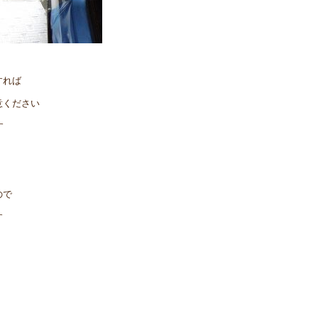
すれば
意ください
す
！
ので
す