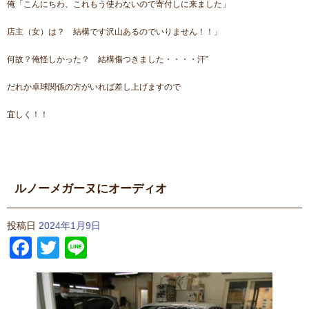
俺「こんにちわ、これもう使わないので寄付しに来ました」
店主（女）は？ 結構です沢山あるのでいりません！！」
何故？俺怪しかった？ 結構傷つきました・・・・汗”
だれか卓球関係の方がいれば差し上げますので
宜しく！！
ルノーメガーヌにオーディオ
投稿日
2024年1月9日
Facebook
Twitter
Line