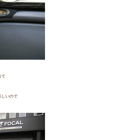
出て
怪しいので