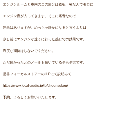
エンジンルームと車内のこの部分は鉄板一枚なんでモロに
エンジン音が入ってきます、そこに遮音なので
効果はありますが、めっちゃ静かになると言うよりは
少し前にエンジンが遠くに行った感じでの効果です。
過度な期待はしないでください。
ただ良かったとのメールも頂いている事も事実です。
是非フォーカルストアーのH.Pにて説明みて
https://www.focal-audio.jp/lp/choonsekou/
予約、よろしくお願いいたします。