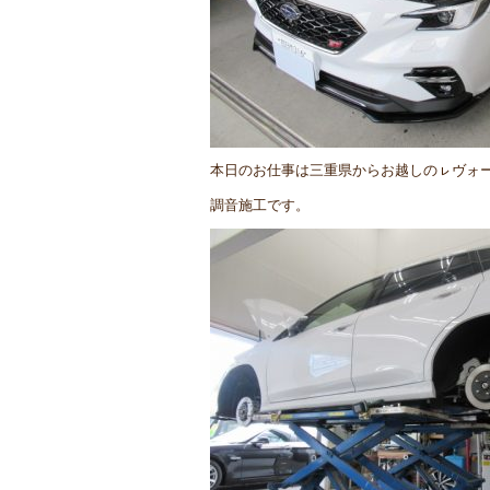
本日のお仕事は三重県からお越しのㇾヴォ
調音施工です。