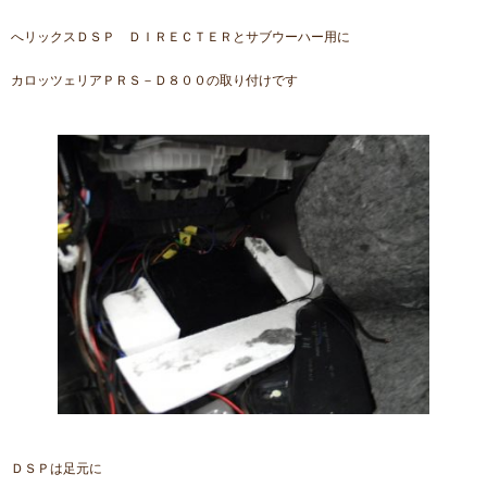
へリックスＤＳＰ ＤＩＲＥＣＴＥＲとサブウーハー用に
カロッツェリアＰＲＳ－Ｄ８００の取り付けです
ＤＳＰは足元に