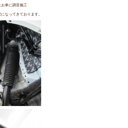
たお車に調音施工
業になってきております。