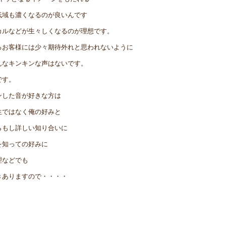
低域も濃くなるのが良いんです
カルなどが生々しくなるのが理想です。
るお客様には少々期待外れと思われないように
んなキンキンな声はないです。
です。
ンした音が好きな方は
生ではなく俺の好みと
らもし詳しい知り合いに
を知っての好みに
理などでも
きありますので・・・・