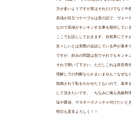
方が多いようですが実はそれだけでなく中
高域が目立つケーブルは昔の話で、ヴォー
なので高域がキンキンする事を期待してい
ここでお話ししておきます、自然界にてそ
生々しいとは実際の会話している声が基本
ですが、好みの問題は別でそれでもキンキ
それで聞いて下さい、ただしこれは原音再
理解しての判断ならかまいません！なぜな
指摘されて恥をかかせたくないので、基本
して頂きたいです。 ちなみに俺も高級料
塩や醤油、マヨネーズメッチャ付けたいと
明日も是非よろしく！！