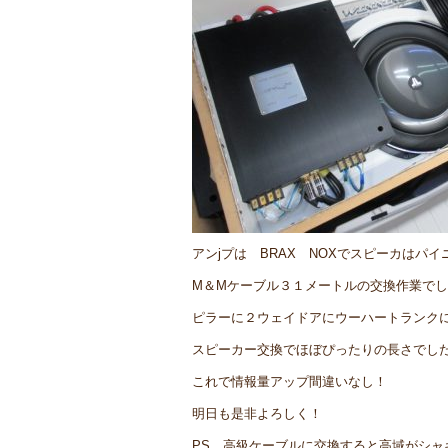
アンjプは BRAX NOXでスピーカはパ
M＆Mケーブル３１メートルの交換作業で
ピラーに２ウェイドアにウーハートランク
スピーカー交換でほぼぴったりの長さでした
これで情報量アップ間違いなし！
明日も是非よろしく！
PS 高級ケーブルに交換すると高域がシャ