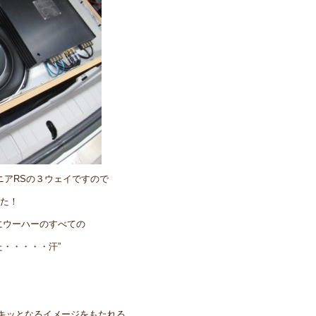
イニアRSの３ウェイですので
した！
にウーハーのすべての
・・・・・汗”
キッとなるイメージをもたれる