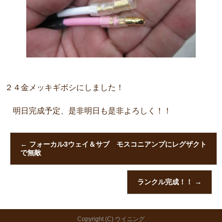
２４金メッキギボシにしました！
明日完成予定、是非明日も是非よろしく！！
←
フォーカル3ウェイ＆サブ モスコニアンプにレグザクト
で無敵
ランクル完成！！
→
Copyright (C) ウイニング