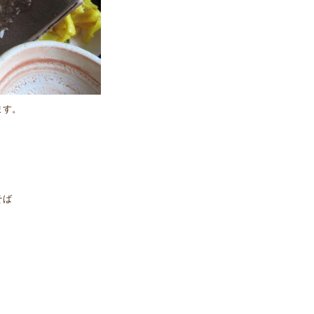
ます。
。
そば