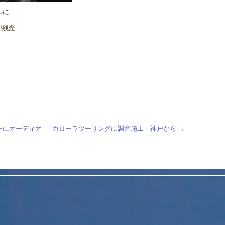
ルに
が残念
ーにオーディオ
カローラツーリングに調音施工 神戸から
→