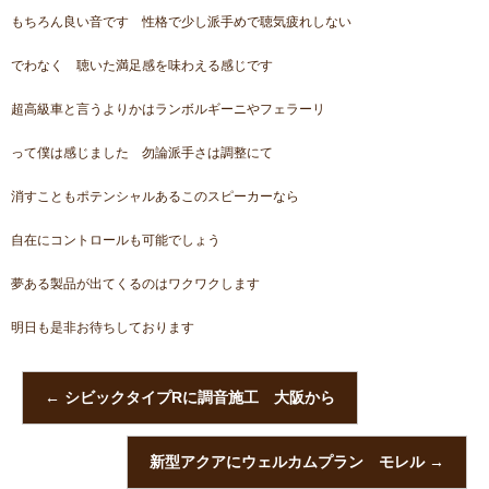
もちろん良い音です 性格で少し派手めで聴気疲れしない
でわなく 聴いた満足感を味わえる感じです
超高級車と言うよりかはランボルギーニやフェラーリ
って僕は感じました 勿論派手さは調整にて
消すこともポテンシャルあるこのスピーカーなら
自在にコントロールも可能でしょう
夢ある製品が出てくるのはワクワクします
明日も是非お待ちしております
←
シビックタイプRに調音施工 大阪から
新型アクアにウェルカムプラン モレル
→