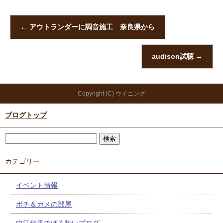
←
アウトランダーに調音施工 奈良県から
audison試聴
→
Copyright (C) ウイニング
ブログトップ
カテゴリー
イベント情報
ポチ＆カメの部屋
中江代表のほろ酔いブログ