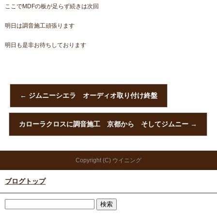
ここでMDFの板が足らず続きは次回
明日は調音施工頑張ります
明日も是非お待ちしております
←
ジムニーシエラ オーディオ取り付け終盤
カローラクロスに調音施工 京都から そしてジムニー
→
Copyright (C) ウイニング
ブログトップ