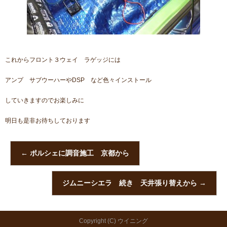
これからフロント３ウェイ ラゲッジには
アンプ サブウーハーやDSP など色々インストール
していきますのでお楽しみに
明日も是非お待ちしております
←
ポルシェに調音施工 京都から
ジムニーシエラ 続き 天井張り替えから
→
Copyright (C) ウイニング