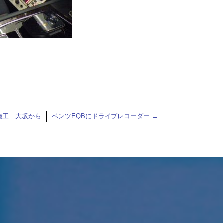
施工 大坂から
ベンツEQBにドライブレコーダー
→