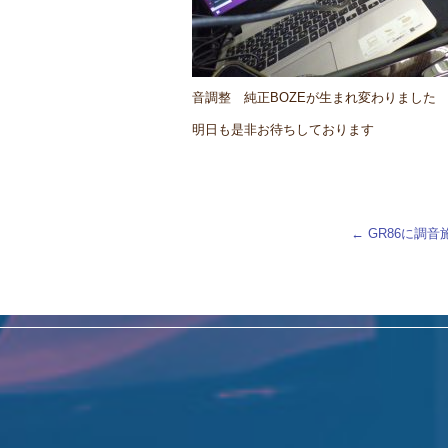
音調整 純正BOZEが生まれ変わりました
明日も是非お待ちしております
←
GR86に調音