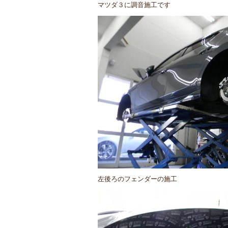
マツダ３に調音施工です
左後ろのフェンダーの施工