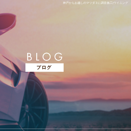
神戸からお越しのマツダ３に調音施工|ウイニング