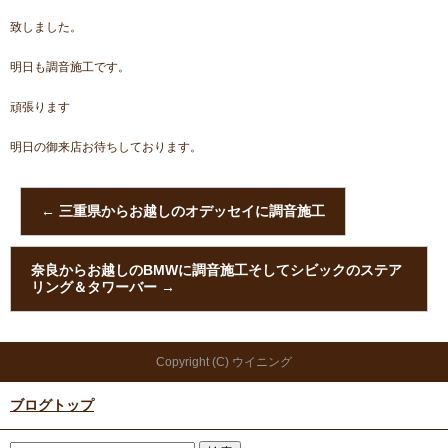
致しました。
明日も調音施工です。
頑張ります
明日の御来店お待ちしております。
←
三重県からお越しのオデッセイに調音施工
奈良からお越しのBMWに調音施工そしてシビックのステア
リング＆タワーバー
→
Copyright (C) ウイニング
ブログトップ