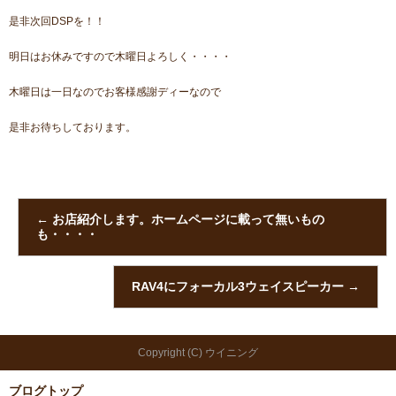
是非次回DSPを！！
明日はお休みですので木曜日よろしく・・・・
木曜日は一日なのでお客様感謝ディーなので
是非お待ちしております。
←
お店紹介します。ホームページに載って無いもの
も・・・・
RAV4にフォーカル3ウェイスピーカー
→
Copyright (C) ウイニング
ブログトップ