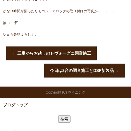
かなり時間が掛ったリモコンドアロックの取り付けの写真が・・・・・・
無い 汗”
明日も是非よろしく。
←
三重からお越しのㇾヴォーグに調音施工
今日は2台の調音施工とDSP新製品
→
Copyright (C) ウイニング
ブログトップ