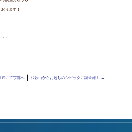
ております！
・・・
設置にて京都へ
和歌山からお越しのシビックに調音施工
→