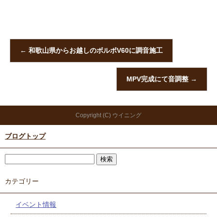
←
和歌山県からお越しのボルボV60に調音施工
MPV完成にて音調整
→
Copyright (C) ウイニング
ブログトップ
カテゴリー
イベント情報