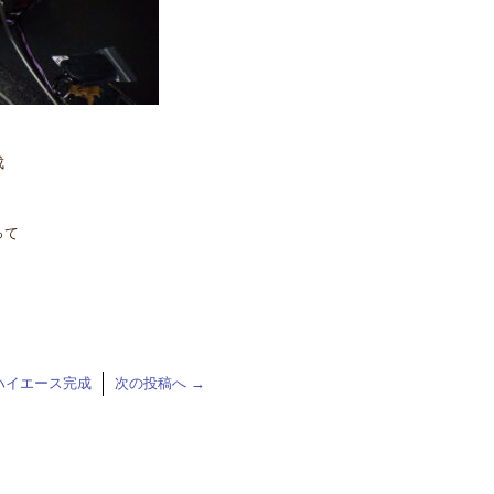
成
って
ハイエース完成
次の投稿へ
→