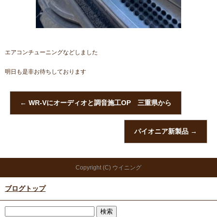
エアコンチューニングなどしました
明日も是非お待ちしております
←
WR-Vにオーディオと調音施工OP 三重県から
パイオニア新製品
→
Copyright (C) ウイニング
ブログトップ