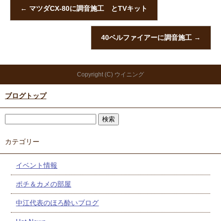
←
マツダCX-80に調音施工 とTVキット
40ベルファイアーに調音施工
→
Copyright (C) ウイニング
ブログトップ
カテゴリー
イベント情報
ポチ＆カメの部屋
中江代表のほろ酔いブログ