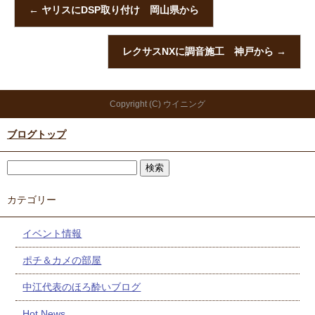
←
ヤリスにDSP取り付け 岡山県から
レクサスNXに調音施工 神戸から
→
Copyright (C) ウイニング
ブログトップ
カテゴリー
イベント情報
ポチ＆カメの部屋
中江代表のほろ酔いブログ
Hot News