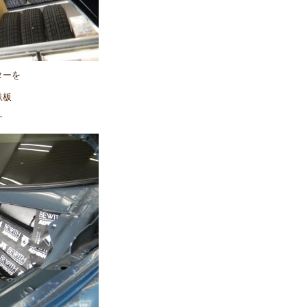
ターを
鉄板
す