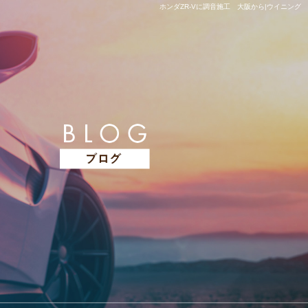
ホンダZR-Vに調音施工 大阪から|ウイニング