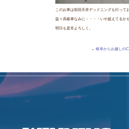
このお車は前回天井デッドニングも行って
益々高級車なみに・・・・いや超えてるか
明日も是非よろしく。
←
岐阜からお越しのCX