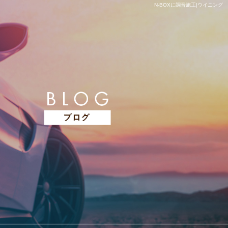
N-BOXに調音施工|ウイニング