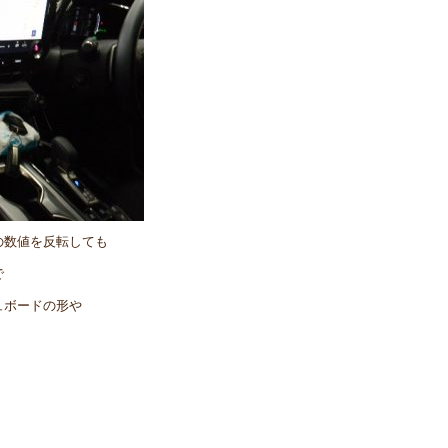
の数値を反転しても
で
ュボードの形や
。