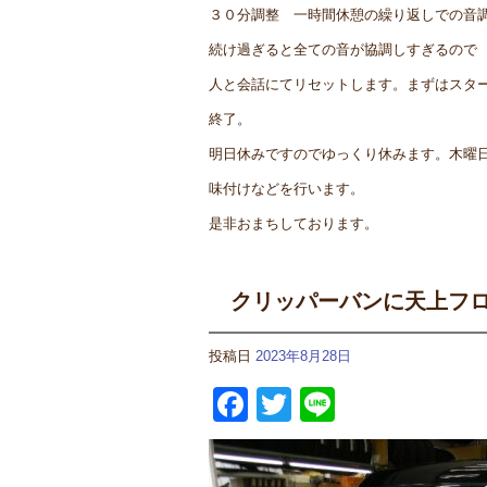
３０分調整 一時間休憩の繰り返しでの音
続け過ぎると全ての音が協調しすぎるので
人と会話にてリセットします。まずはスタ
終了。
明日休みですのでゆっくり休みます。木曜
味付けなどを行います。
是非おまちしております。
クリッパーバンに天上フ
投稿日
2023年8月28日
Facebook
Twitter
Line