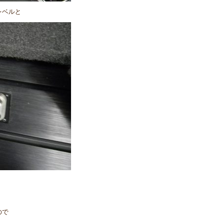
レベルと
ので