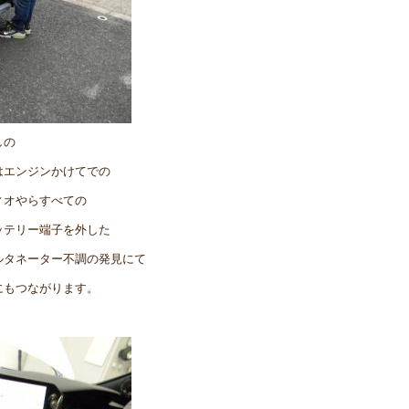
しの
はエンジンかけてでの
ィオやらすべての
ッテリー端子を外した
ルタネーター不調の発見にて
にもつながります。